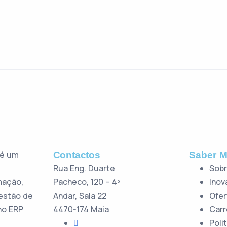
 é um
Contactos
Saber M
Rua Eng. Duarte
Sobr
mação,
Pacheco, 120 – 4º
Inov
estão de
Andar, Sala 22
Ofer
no ERP
4470-174 Maia
Carr
Poli