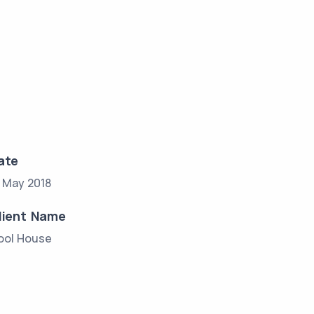
ate
7 May 2018
lient Name
ool House