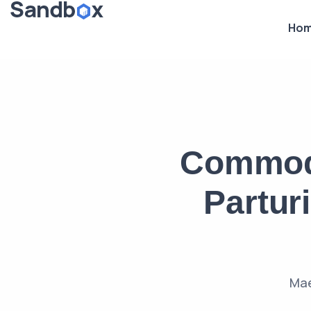
Ho
Commod
Partur
Mae