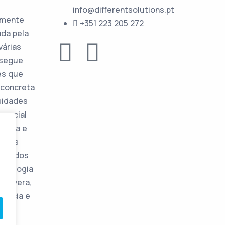
info@differentsolutions.pt
amente
+351 223 205 272
ada pela
várias
nsegue
es que
concreta
sidades
special
ceira e
o. Os
entados
odologia
imavera,
tência e