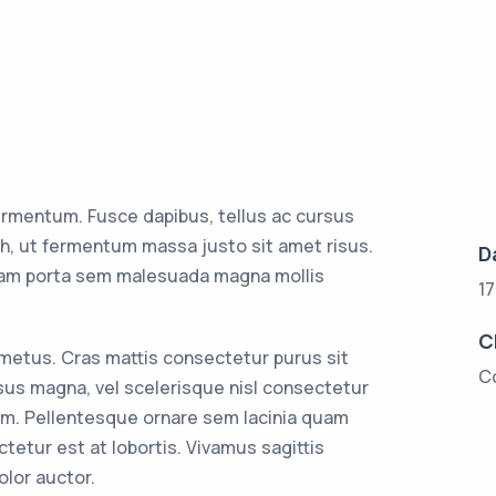
ermentum. Fusce dapibus, tellus ac cursus
, ut fermentum massa justo sit amet risus.
D
tiam porta sem malesuada magna mollis
1
C
 metus. Cras mattis consectetur purus sit
C
s magna, vel scelerisque nisl consectetur
am. Pellentesque ornare sem lacinia quam
etur est at lobortis. Vivamus sagittis
olor auctor.