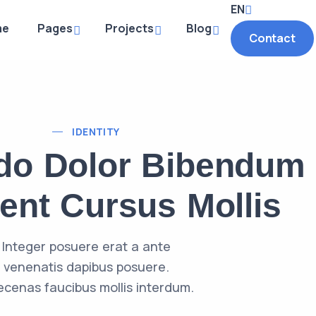
EN
me
Pages
Projects
Blog
Contact III
Contact
IDENTITY
o Dolor Bibendum
ient Cursus Mollis
Integer posuere erat a ante
venenatis dapibus posuere.
cenas faucibus mollis interdum.