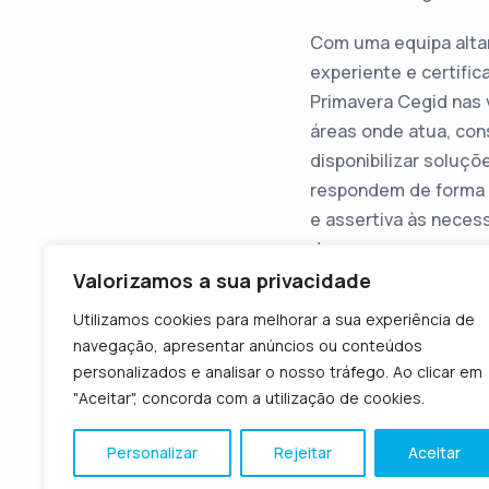
Com uma equipa alt
experiente e certific
Primavera Cegid nas 
áreas onde atua, co
disponibilizar soluçõ
respondem de forma 
e assertiva às neces
das empresas, com e
enfoque na área finan
Valorizamos a sua privacidade
de controlo de gestã
Utilizamos cookies para melhorar a sua experiência de
projetos são implem
navegação, apresentar anúncios ou conteúdos
de acordo com a met
personalizados e analisar o nosso tráfego. Ao clicar em
de implementação Pr
"Aceitar", concorda com a utilização de cookies.
o que garante consis
Personalizar
Rejeitar
Aceitar
fiabilidade.